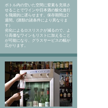
ボトル内の空いた空間に窒素を充填さ
せることでワインや日本酒の酸化進行
を飛躍的に遅らせます。保存期間は2
週間。(酒類の諸条件により異なりま
す）
劣化によるロスリスクが減るので、よ
り高価なワインもリストに加えること
が可能になり、グラスサービスの幅が
広がります。