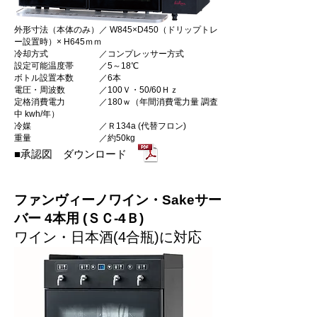
外形寸法（本体のみ）／ W845×D450（ドリップトレ
ー設置時）× H645ｍｍ
冷却方式 ／コンプレッサー方式
設定可能温度帯 ／5～18℃
ボトル設置本数 ／6本
電圧・周波数 ／100Ｖ・50/60Ｈｚ
定格消費電力 ／180ｗ（年間消費電力量 調査
中 kwh/年）
冷媒 ／Ｒ134a (代替フロン)
重量 ／約50kg
■承認図 ダウンロード
ファンヴィーノワイン・Sakeサー
バー 4本用 (ＳＣ-4Ｂ)
ワイン・日本酒(4合瓶)に対応