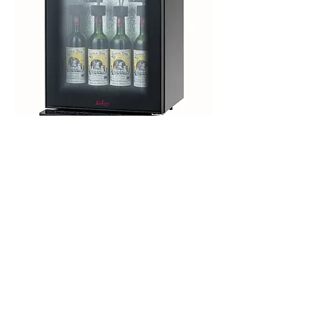
外形寸法（本体のみ）／ W415×D475（ドリップトレ
ー設置時）×H640ｍｍ
冷却方式 ／コンプレッサー方式
設定可能温度帯 ／5～18℃
ボトル設置本数 ／4本
電圧・周波数 ／100Ｖ・50/60Ｈｚ
定格消費電力 ／95ｗ（年間消費電力量 調査
中 kwh/年）
冷媒 ／Ｒ134a (代替フロン)
重量 ／約30kg
■承認図 ダウンロード