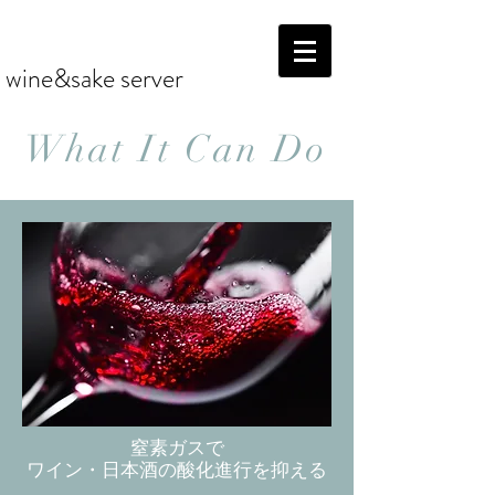
wine&sake server
What It Can Do
窒素ガスで
ワイン・日本酒の酸化進行を抑える