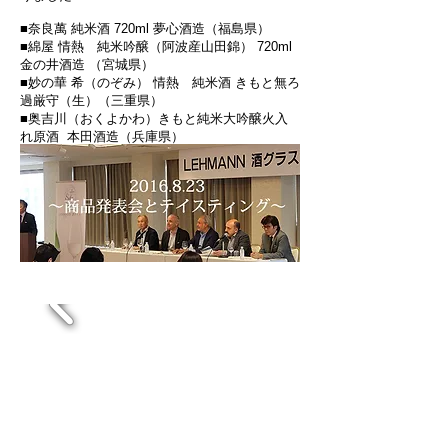
■奈良萬 純米酒 720ml 夢心酒造（福島県）
■綿屋 情熱 純米吟醸（阿波産山田錦） 720ml
金の井酒造 （宮城県）
■妙の華 希（のぞみ） 情熱 純米酒 きもと無ろ
過厳守（生）（三重県）
■奥吉川（おくよかわ）きもと純米大吟醸火入
れ原酒 本田酒造（兵庫県）