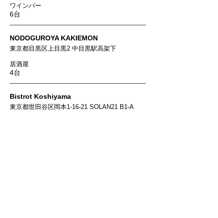
ワインバー
6台
NODOGUROYA KAKIEMON
東京都目黒区上目黒2 中目黒駅高架下
居酒屋
4台
Bistrot Koshiyama
東京都世田谷区岡本1-16-21 SOLAN21 B1-A
フレンチ
2台
しゅくりあ
東京都豊島区高松2-38-1
和食
1台
ナチュラルビーフ＆ワイン