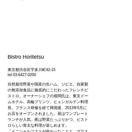
Bistro Horitetsu
東京都渋谷区宇多川町42-15
tel:
03-6427-0200
自然栽培野菜や国産の生ハム、ジビエ、自家製
の無添加食品に徹底的にこだわったフレンチビ
ストロ。オーナーシェフの堀岡氏は、東京ドー
ムホテル、高輪プリンツ、ヒェンガルテン料理
長、フランス研修を経て帰国後、2013年5月に
お店をオープンされました。昼はワンプレート
ランチが人気、夜は野菜たっぷりかつ、ビスト
ロらしい骨太な料理が楽しめます。
「イニシャルコストが低かったことと、グラス