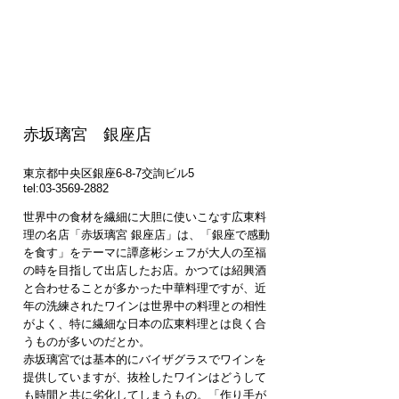
赤坂璃宮 銀座店
東京都中央区銀座6-8-7交詢ビル5
tel:
03-3569-2882
世界中の食材を繊細に大胆に使いこなす広東料
理の名店「赤坂璃宮 銀座店」は、「銀座で感動
を食す」をテーマに譚彦彬シェフが大人の至福
の時を目指して出店したお店。かつては紹興酒
と合わせることが多かった中華料理ですが、近
年の洗練されたワインは世界中の料理との相性
がよく、特に繊細な日本の広東料理とは良く合
うものが多いのだとか。
赤坂璃宮では基本的にバイザグラスでワインを
提供していますが、抜栓したワインはどうして
も時間と共に劣化してしまうもの。「作り手が