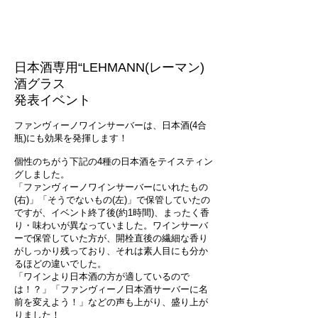
日本酒専用“LEHMANN(レーマン)
酒グラス
発表イベント
ファンヴィーノワインサーバーは、日本酒(4合
瓶)にも効果を発揮します！
個性のちがう下記の4種の日本酒をテイスティン
グしました。
「ファンヴィーノワインサーバーにいれたもの
(右)」「そうでないもの(左)」で保管していたの
ですが、イベント終了後(約1時間)、まったく香
り・味わいが異なっていました。ワインサーバ
ーで保管していた方が、開栓直後の繊細な香り
がしっかり残っており、それは素人目にも分か
るほどの違いでした。
「ワインより日本酒の方が適しているので
は！？」「ファンヴィーノ日本酒サーバーに名
前を変えよう！」などの声も上がり、盛り上が
りました！