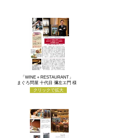
​「WINE＋RESTAURANT」
まぐろ問屋 十代目 彌左エ門 様
クリックで拡大