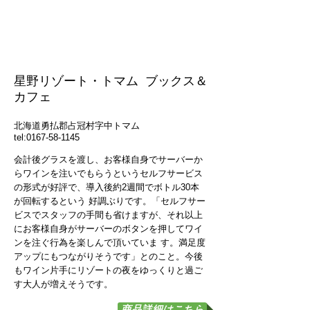
星野リゾート・トマム ブックス＆
カフェ
北海道勇払郡占冠村字中トマム
tel:
0167-58-1145
会計後グラスを渡し、お客様自身でサーバーか
らワインを注いでもらうというセルフサービス
の形式が好評で、導入後約2週間でボトル30本
が回転するという 好調ぶりです。「セルフサー
ビスでスタッフの手間も省けますが、それ以上
にお客様自身がサーバーのボタンを押してワイ
ンを注ぐ行為を楽しんで頂いていま す。満足度
アップにもつながりそうです」とのこと。今後
もワイン片手にリゾートの夜をゆっくりと過ご
す大人が増えそうです。
ワインサーバーとは？
商品詳細はこちら