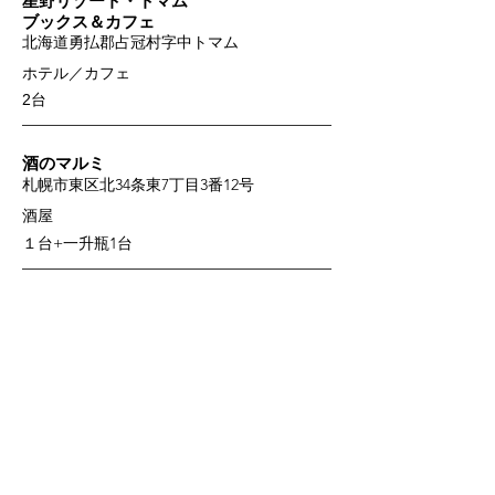
星野リゾート・トマム
ブックス＆カフェ
北海道勇払郡占冠村字中トマム
ホテル／カフェ
2台
酒のマルミ
札幌市東区北34条東7丁目3番12号
酒屋
１台+
一升瓶1台
クリックで拡大
​購入や価格について